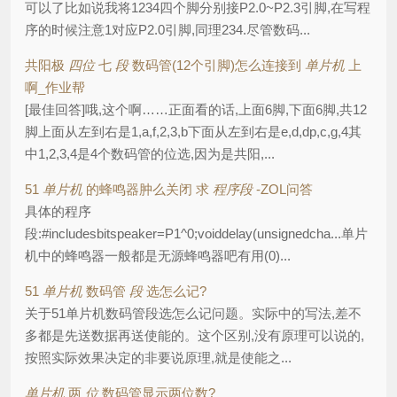
可以了比如说我将1234四个脚分别接P2.0~P2.3引脚,在写程
序的时候注意1对应P2.0引脚,同理234.尽管数码...
共阳极
四位
七
段
数码管(12个引脚)怎么连接到
单片机
上
啊_作业帮
[最佳回答]哦,这个啊……正面看的话,上面6脚,下面6脚,共12
脚上面从左到右是1,a,f,2,3,b下面从左到右是e,d,dp,c,g,4其
中1,2,3,4是4个数码管的位选,因为是共阳,...
51
单片机
的蜂鸣器肿么关闭 求
程序段
-ZOL问答
具体的程序
段:#include
sbitspeaker=P1^0;voiddelay(unsignedcha...单片
机中的蜂鸣器一般都是无源蜂鸣器吧有用(0)...
51
单片机
数码管
段
选怎么记?
关于51单片机数码管段选怎么记问题。实际中的写法,差不
多都是先送数据再送使能的。这个区别,没有原理可以说的,
按照实际效果决定的非要说原理,就是使能之...
单片机
两
位
数码管显示两位数?