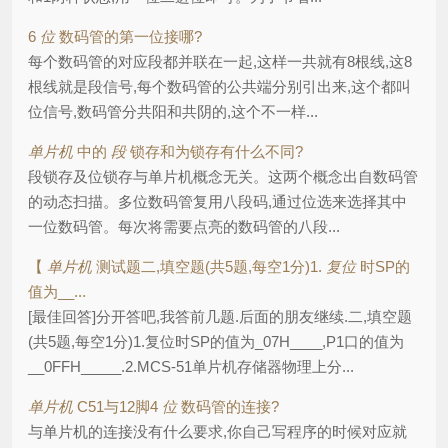
6
位
数码管的第一位接哪?
每个数码管的对应段都并联在一起,这样一共就有8根线,这8
根线就是段信号,每个数码管的公共端分别引出来,这个都叫
位信号,数码管分共阳和共阴的,这个不一样...
单片机
中的
段
锁存和为锁存有什么不同?
段锁存及位锁存与单片机概念无关。这两个概念出自数码管
的动态扫描。多位数码管复用八段码,通过位选来选择其中
一位数码管。每次将需要点亮的数码管的八段...
【
单片机
测试题二,填空题(共5题,每空1分)1.
复位
时SP的
值为__...
[最佳回答]分开答吧,我答前几题.后面的朋友继续.二,填空题
(共5题,每空1分)1.复位时SP的值为_07H____,P1口的值为
__0FFH_____.2.MCS-51单片机存储器物理上分...
单片机
C51与12脚4
位
数码管的连接?
与单片机的连接没有什么要求,你自己写程序的时候对应就