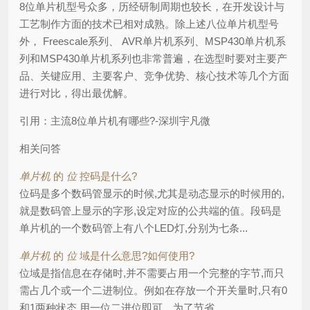
8位单片机型号众多，历经研制周期也较长，在开发设计与
工艺制作方面的技术已相对成熟。除上述八位单片机型号
外， Freescale系列、 AVR单片机系列、MSP430单片机系
列和MSP430单片机系列也非常普遍，在选型时要对主要产
品、关键应用、主要客户、竞争优势、核心技术等几个方面
进行对比，得出最优解。
引用：主流8位单片机有哪些?-深圳宇凡微
相关问答
单片机
的
位
控码是什么?
位码是多个数码管显示的时候,尤其是动态显示的时候用的,
就是数码管上显示的字形,设定对应的公共端的值。段码是
单片机的一个数码管上有八个LED灯,分别为七条...
单片机
的
位
域是什么意思?如何使用?
位域是指信息在存储时,并不需要占用一个完整的字节,而只
需占几个或一个二进制位。例如在存放一个开关量时,只有0
和1两种状态,用一位二进位即可。为了节省...