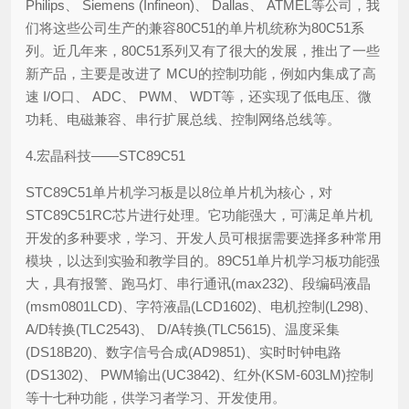
Philips、 Siemens (Infineon)、 Dallas、 ATMEL等公司，我
们将这些公司生产的兼容80C51的单片机统称为80C51系
列。近几年来，80C51系列又有了很大的发展，推出了一些
新产品，主要是改进了 MCU的控制功能，例如内集成了高
速 I/O口、 ADC、 PWM、 WDT等，还实现了低电压、微
功耗、电磁兼容、串行扩展总线、控制网络总线等。
4.宏晶科技——STC89C51
STC89C51单片机学习板是以8位单片机为核心，对
STC89C51RC芯片进行处理。它功能强大，可满足单片机
开发的多种要求，学习、开发人员可根据需要选择多种常用
模块，以达到实验和教学目的。89C51单片机学习板功能强
大，具有报警、跑马灯、串行通讯(max232)、段编码液晶
(msm0801LCD)、字符液晶(LCD1602)、电机控制(L298)、
A/D转换(TLC2543)、 D/A转换(TLC5615)、温度采集
(DS18B20)、数字信号合成(AD9851)、实时时钟电路
(DS1302)、 PWM输出(UC3842)、红外(KSM-603LM)控制
等十七种功能，供学习者学习、开发使用。