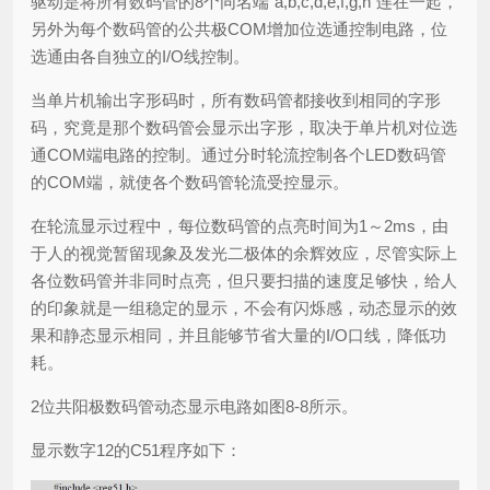
驱动是将所有数码管的8个同名端“a,b,c,d,e,f,g,h”连在一起，
另外为每个数码管的公共极COM增加位选通控制电路，位
选通由各自独立的I/O线控制。
当单片机输出字形码时，所有数码管都接收到相同的字形
码，究竟是那个数码管会显示出字形，取决于单片机对位选
通COM端电路的控制。通过分时轮流控制各个LED数码管
的COM端，就使各个数码管轮流受控显示。
在轮流显示过程中，每位数码管的点亮时间为1～2ms，由
于人的视觉暂留现象及发光二极体的余辉效应，尽管实际上
各位数码管并非同时点亮，但只要扫描的速度足够快，给人
的印象就是一组稳定的显示，不会有闪烁感，动态显示的效
果和静态显示相同，并且能够节省大量的I/O口线，降低功
耗。
2位共阳极数码管动态显示电路如图8-8所示。
显示数字12的C51程序如下：