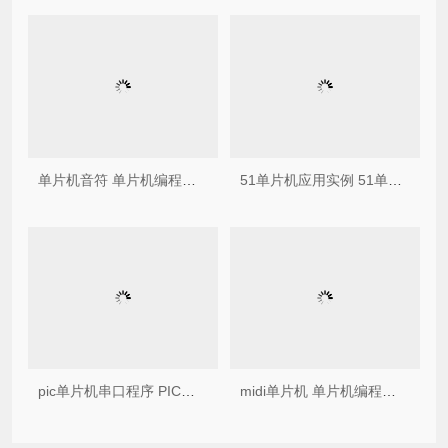
单片机音符 单片机编程实训任务：多音阶电子琴
51单片机应用实例 51单片机实例讲解，一键多灯控制程序
pic单片机串口程序 PIC单片机PIC16F786编程之UART通讯——同步串口与异步串口区别
midi单片机 单片机编程中软定时器应用实例1——多路LED的闪烁