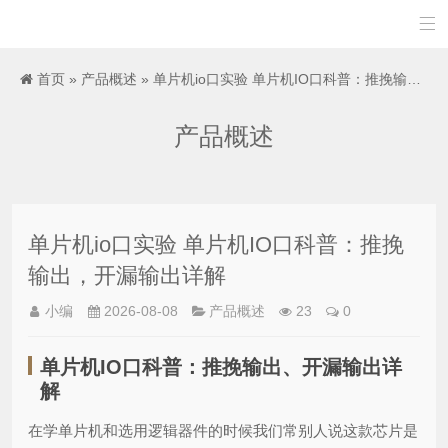

首页
»
产品概述
» 单片机io口实验 单片机IO口科普：推挽输出，开漏输出详解
产品概述
单片机io口实验 单片机IO口科普：推挽
输出，开漏输出详解
小编
2026-08-08
产品概述
23
0
单片机IO口科普：推挽输出、开漏输出详
解
在学单片机和选用逻辑器件的时候我们常别人说这款芯片是