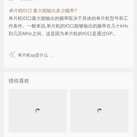
单片机IO口
最大能输出多少频率?
单片机IO口最大能输出的频率取决于具体的单片机型号和工
作条件。一般来说,单片机的IO口能够输出的频率在几十kHz
到几百MHz之间。这是因为单片机的IO口是通过GP...
单片机sp是什么 单片机堆栈是什么？它的原理和作用又是什么？
猜你喜欢