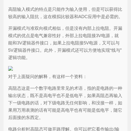
高阻输入模式的特点是只能作为输入使用，但是可以获得比
较高的输入阻抗，这在模拟比较器和ADC应用中是必需的。
开漏模式与准双向模式相似，但是没有内部上拉电阻。开漏
模式的优点是电气兼容性好，外部上拉电阻接3V电源，就
能和3V逻辑器件接口，如果上拉电阻接5V电源，又可以与
5V逻辑器件接口。此外，开漏模式还可以方便地实现“线与”
逻辑功能。
对于上面疑问的解释，有这样一个资料：
高阻态这是一个数字电路里常见的术语，指的是电路的一种
输出状态，既不是高电平也不是低电平，如果高阻态再输入
下一级电路的话，对下级电路无任何影响，和没接一样，如
果用万用表测的话有可能是高电平也有可能是低电平，随它
后面接的东西定。
电路分析时高阻态可做开路理解。你可以把它看作输出(输