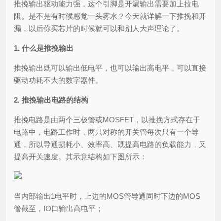
推挽输出驱动能力强，这个引脚是开漏输出需要加上拉电
阻。是不是有时候感觉一头雾水？今天就详解一下推挽和开
漏，以后你买芯片的时候就可以和别人大声理论了。
1. 什么是推挽输出
推挽输出既可以输出低电平，也可以输出高电平，可以直接
驱动功耗不大的数字器件。
2. 推挽输出电路的结构
推挽电路是由两个三极管或MOSFET，以推挽方式存在于
电路中，电路工作时，两只对称的开关管每次只有一个导
通，所以导通损耗小、效率高、既提高电路的负载能力，又
提高开关速度。其示意结构如下图所示：
当内部输出1电平时，上边的MOS管导通同时下边的MOS
管截至，IO口输出高电平；